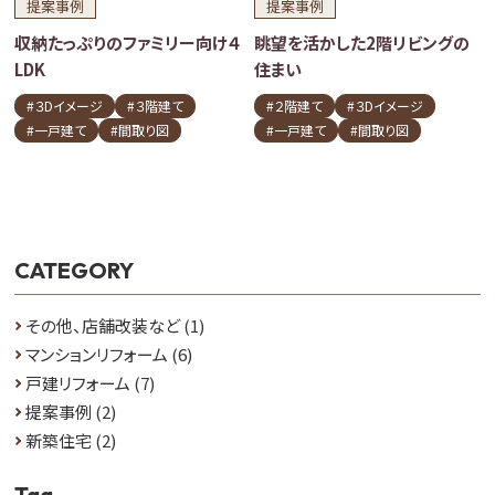
提案事例
提案事例
収納たっぷりのファミリー向け４
眺望を活かした2階リビングの
LDK
住まい
#３Dイメージ
#３階建て
#２階建て
#３Dイメージ
#一戸建て
#間取り図
#一戸建て
#間取り図
CATEGORY
その他、店舗改装など
(1)
マンションリフォーム
(6)
戸建リフォーム
(7)
提案事例
(2)
新築住宅
(2)
Tag