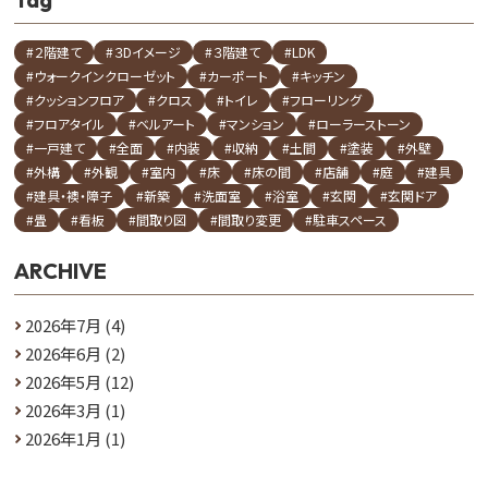
#２階建て
#３Dイメージ
#３階建て
#LDK
#ウォークインクローゼット
#カーポート
#キッチン
#クッションフロア
#クロス
#トイレ
#フローリング
#フロアタイル
#ベルアート
#マンション
#ローラーストーン
#一戸建て
#全面
#内装
#収納
#土間
#塗装
#外壁
#外構
#外観
#室内
#床
#床の間
#店舗
#庭
#建具
#建具・襖・障子
#新築
#洗面室
#浴室
#玄関
#玄関ドア
#畳
#看板
#間取り図
#間取り変更
#駐車スペース
ARCHIVE
2026年7月
(4)
2026年6月
(2)
2026年5月
(12)
2026年3月
(1)
2026年1月
(1)