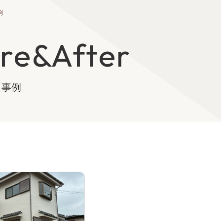
例
re&After
案事例