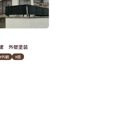
建 外壁塗装
#外観
#庭