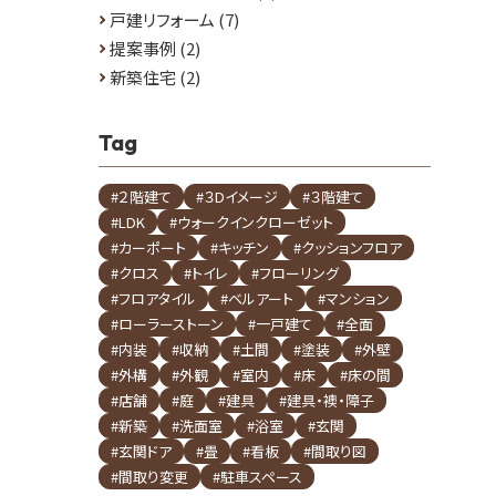
戸建リフォーム
(7)
提案事例
(2)
新築住宅
(2)
Tag
#２階建て
#３Dイメージ
#３階建て
#LDK
#ウォークインクローゼット
#カーポート
#キッチン
#クッションフロア
#クロス
#トイレ
#フローリング
#フロアタイル
#ベルアート
#マンション
#ローラーストーン
#一戸建て
#全面
#内装
#収納
#土間
#塗装
#外壁
#外構
#外観
#室内
#床
#床の間
#店舗
#庭
#建具
#建具・襖・障子
#新築
#洗面室
#浴室
#玄関
#玄関ドア
#畳
#看板
#間取り図
#間取り変更
#駐車スペース