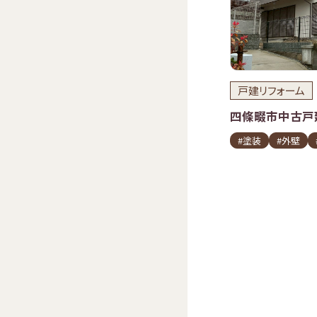
戸建リフォーム
四條畷市中古戸
#塗装
#外壁