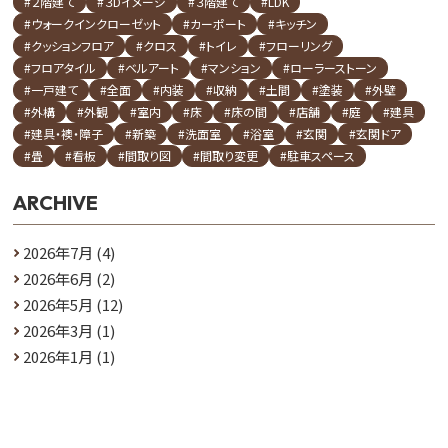
#２階建て
#３Dイメージ
#３階建て
#LDK
#ウォークインクローゼット
#カーポート
#キッチン
#クッションフロア
#クロス
#トイレ
#フローリング
#フロアタイル
#ベルアート
#マンション
#ローラーストーン
#一戸建て
#全面
#内装
#収納
#土間
#塗装
#外壁
#外構
#外観
#室内
#床
#床の間
#店舗
#庭
#建具
#建具・襖・障子
#新築
#洗面室
#浴室
#玄関
#玄関ドア
#畳
#看板
#間取り図
#間取り変更
#駐車スペース
ARCHIVE
2026年7月
(4)
2026年6月
(2)
2026年5月
(12)
2026年3月
(1)
2026年1月
(1)