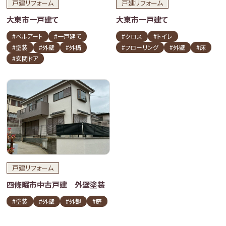
戸建リフォーム
戸建リフォーム
大東市一戸建て
大東市一戸建て
#ベルアート
#一戸建て
#クロス
#トイレ
#塗装
#外壁
#外構
#フローリング
#外壁
#床
#玄関ドア
戸建リフォーム
四條畷市中古戸建 外壁塗装
#塗装
#外壁
#外観
#庭