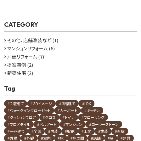
CATEGORY
その他、店舗改装など
(1)
マンションリフォーム
(6)
戸建リフォーム
(7)
提案事例
(2)
新築住宅
(2)
Tag
#２階建て
#３Dイメージ
#３階建て
#LDK
#ウォークインクローゼット
#カーポート
#キッチン
#クッションフロア
#クロス
#トイレ
#フローリング
#フロアタイル
#ベルアート
#マンション
#ローラーストーン
#一戸建て
#全面
#内装
#収納
#土間
#塗装
#外壁
#外構
#外観
#室内
#床
#床の間
#店舗
#庭
#建具