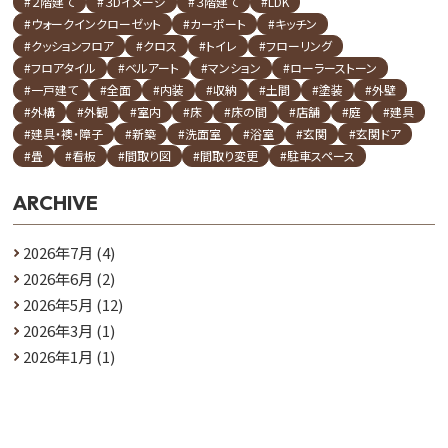
#２階建て
#３Dイメージ
#３階建て
#LDK
#ウォークインクローゼット
#カーポート
#キッチン
#クッションフロア
#クロス
#トイレ
#フローリング
#フロアタイル
#ベルアート
#マンション
#ローラーストーン
#一戸建て
#全面
#内装
#収納
#土間
#塗装
#外壁
#外構
#外観
#室内
#床
#床の間
#店舗
#庭
#建具
#建具・襖・障子
#新築
#洗面室
#浴室
#玄関
#玄関ドア
#畳
#看板
#間取り図
#間取り変更
#駐車スペース
ARCHIVE
2026年7月
(4)
2026年6月
(2)
2026年5月
(12)
2026年3月
(1)
2026年1月
(1)