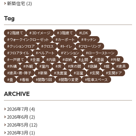
新築住宅
(2)
Tag
#２階建て
#３Dイメージ
#３階建て
#LDK
#ウォークインクローゼット
#カーポート
#キッチン
#クッションフロア
#クロス
#トイレ
#フローリング
#フロアタイル
#ベルアート
#マンション
#ローラーストーン
#一戸建て
#全面
#内装
#収納
#土間
#塗装
#外壁
#外構
#外観
#室内
#床
#床の間
#店舗
#庭
#建具
#建具・襖・障子
#新築
#洗面室
#浴室
#玄関
#玄関ドア
#畳
#看板
#間取り図
#間取り変更
#駐車スペース
ARCHIVE
2026年7月
(4)
2026年6月
(2)
2026年5月
(12)
2026年3月
(1)