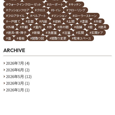
#ウォークインクローゼット
#カーポート
#キッチン
#クッションフロア
#クロス
#トイレ
#フローリング
#フロアタイル
#ベルアート
#マンション
#ローラーストーン
#一戸建て
#全面
#内装
#収納
#土間
#塗装
#外壁
#外構
#外観
#室内
#床
#床の間
#店舗
#庭
#建具
#建具・襖・障子
#新築
#洗面室
#浴室
#玄関
#玄関ドア
#畳
#看板
#間取り図
#間取り変更
#駐車スペース
ARCHIVE
2026年7月
(4)
2026年6月
(2)
2026年5月
(12)
2026年3月
(1)
2026年1月
(1)