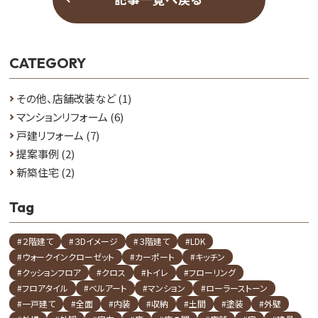
CATEGORY
その他、店舗改装など
(1)
マンションリフォーム
(6)
戸建リフォーム
(7)
提案事例
(2)
新築住宅
(2)
Tag
#２階建て
#３Dイメージ
#３階建て
#LDK
#ウォークインクローゼット
#カーポート
#キッチン
#クッションフロア
#クロス
#トイレ
#フローリング
#フロアタイル
#ベルアート
#マンション
#ローラーストーン
#一戸建て
#全面
#内装
#収納
#土間
#塗装
#外壁