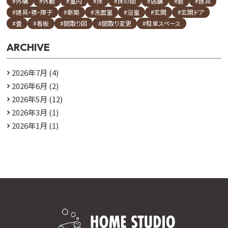
#外構
#外観
#室内
#床
#床の間
#店舗
#庭
#建具
#建具・襖・障子
#新築
#洗面室
#浴室
#玄関
#玄関ドア
#畳
#看板
#間取り図
#間取り変更
#駐車スペース
ARCHIVE
2026年7月
(4)
2026年6月
(2)
2026年5月
(12)
2026年3月
(1)
2026年1月
(1)